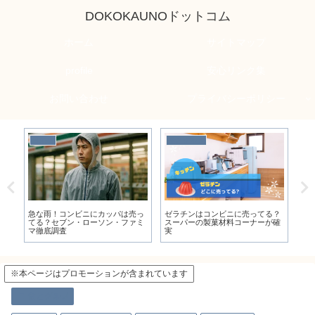
DOKOKAUNOドットコム
ホーム
サイトマップ
profile
安心リンク集
お問い合わせ
プライバシーポリシー
キッチン用品
生活
生
？
オイルスプレーはダイソーに売っ
ドンキのヘルメットは安全？用途
う
確
てる？
別ガイド:購入前に知るべきこと
る
※本ページはプロモーションが含まれています
食とグルメ