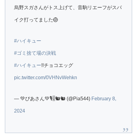
烏野スガさんがトス上げて、音駒リエーフがスパ
イク打ってました🏐
#ハイキュー
#ゴミ捨て場の決戦
#ハイキュー
!!チョコエッグ
pic.twitter.com/0VHNvWehkn
— 💚ぴあさん💚🎙🎚️🐿🐿 (@Pia544)
February 8,
2024